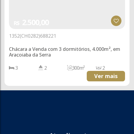
2.500,00
R$
1352
(CH0282)
688221
Chácara a Venda com 3 dormitórios, 4.000m², em
Araçoiaba da Serra
3
2
300m²
2
1
4000m²
10
300m²
Ver mais
4000m²
100m
40m
40m
100m
100m