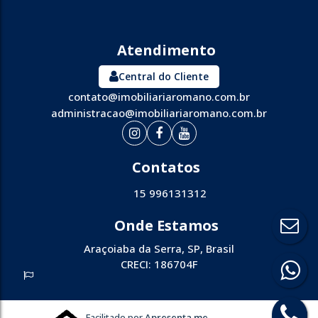
Central do Cliente
contato@imobiliariaromano.com.br
administracao@imobiliariaromano.com.br
15 996131312
Araçoiaba da Serra
,
SP
,
Brasil
CRECI: 186704F
Facilitado por
Apresenta.me