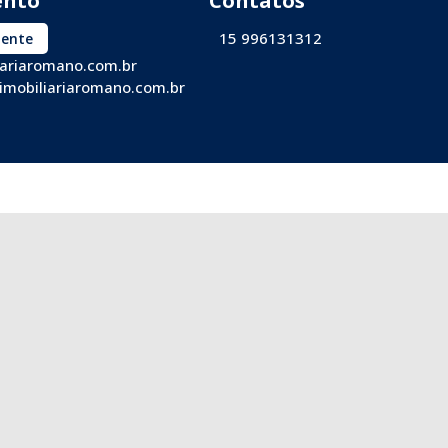
15 996131312
iente
iariaromano.com.br
imobiliariaromano.com.br