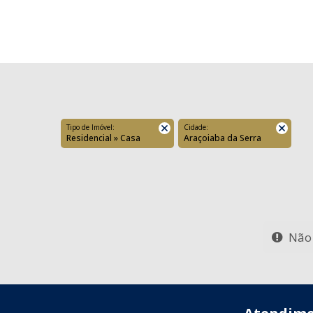
Tipo de Imóvel:
Cidade:
Residencial » Casa
Araçoiaba da Serra
Não 