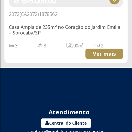
695.000,00
R$
2072
(CA2072)
1878562
Casa Ampla de 235m² no Coração do Jardim Emília
– Sorocaba/SP
3
3
200m²
2
1
235m²
3
170m²
Ver mais
Central do Cliente
contato@imobiliariaromano.com.br