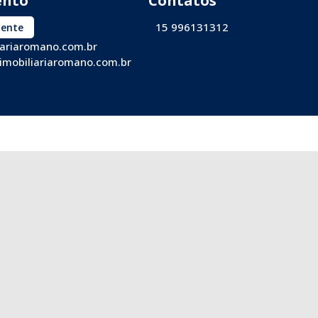
15 996131312
iente
iariaromano.com.br
imobiliariaromano.com.br