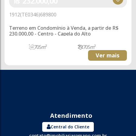
232.000,00
R$
1912
(TE0346)
689800
Terreno em Condomínio à Venda, a partir de R$
230.000,00 - Centro - Capela do Alto
705m²
705m²
Ver mais
Central do Cliente
contato@imobiliariaromano.com.br