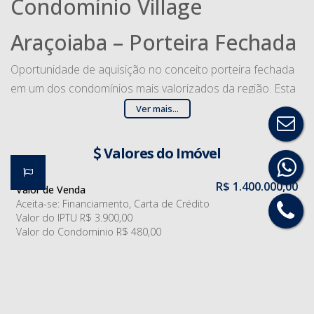
Condomínio Village
Araçoiaba – Porteira Fechada
Oportunidade de aquisição no conceito porteira fechada
em um dos condomínios mais valorizados da região. Esta
residência de alto padrão é entregue totalmente
Ver mais...
mobiliada, decorada e equipada com eletrodomésticos de
primeira linha.
Valores do Imóvel
Área do Terreno: 800 m²
Área Construída: 305 m²
R$
1.400.000,00
Valor de Venda
Dormitórios: 4 suítes amplas, todas com mobília e
Aceita-se: Financiamento, Carta de Crédito
Valor do IPTU
R$
3.900,00
decoração completa.
Valor do Condominio
R$
480,00
Banheiros: 5 (incluindo lavabo social).
Vagas de Garagem: 4 vagas (sendo 2 cobertas).
Características do Imóvel
O projeto privilegia a integração e o conforto térmico e
visual. O living contempla salas de estar e jantar
Referência:
2053
(CA2012)