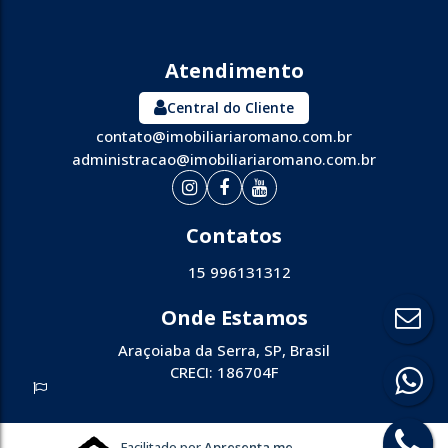
Central do Cliente
contato@imobiliariaromano.com.br
administracao@imobiliariaromano.com.br
15 996131312
Araçoiaba da Serra
,
SP
,
Brasil
CRECI: 186704F
Facilitado por
Apresenta.me