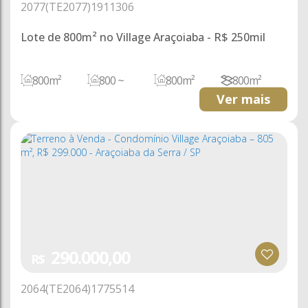
2077
(TE2077)
1911306
Lote de 800m² no Village Araçoiaba - R$ 250mil
800m²
800 ~
800m²
800m²
8000m²
40m
20m
20m
40m
Ver mais
40m
290.000,00
R$
2064
(TE2064)
1775514