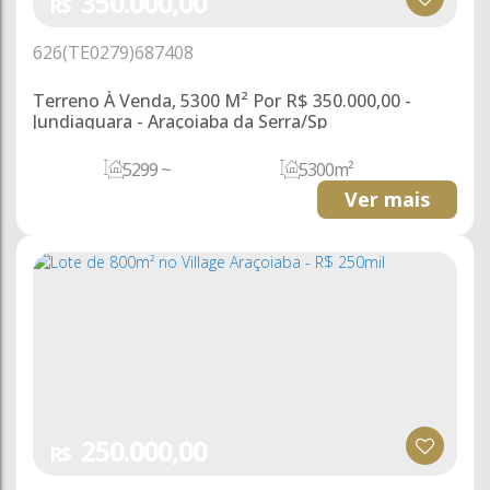
350.000,00
R$
626
(TE0279)
687408
Terreno À Venda, 5300 M² Por R$ 350.000,00 -
Jundiaquara - Araçoiaba da Serra/Sp
5299 ~
5300m²
5300m²
Ver mais
250.000,00
R$